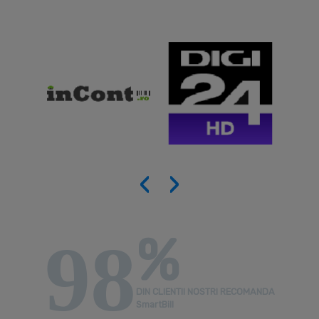
‹
›
%
98
DIN CLIENTII NOSTRI RECOMANDA
SmartBill