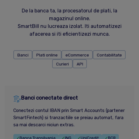
De la banca ta, la procesatorul de plati, la
magazinul online.
SmartBill nu lucreaza izolat. Iti automatizezi
afacerea si iti eficientizezi munca.
Banci
Plati online
eCommerce
Contabilitate
Curieri
API
Banci conectate direct
Conectezi contul IBAN prin Smart Accounts (partener
SmartFintech) si tranzactiile se preiau automat, fara
sa mai descarci niciun extras.
Banca Transilvania
ING
UniCredit
BCR
✓
✓
✓
✓