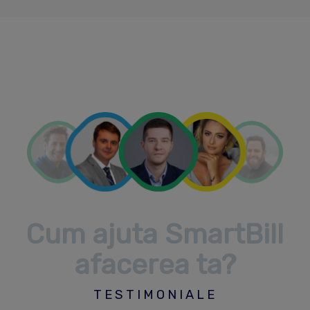
Cum ajuta SmartBill
afacerea ta?
TESTIMONIALE