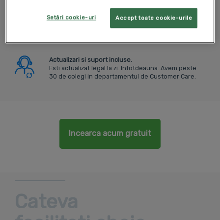
Iti incasezi mai rapid facturile.
Setări cookie-uri
Accept toate cookie-urile
SmartBill are mai multe facilitati foarte apreciate,
care cresc rata si viteza de incasare a facturilor.
Actualizari si suport incluse.
Esti actualizat legal la zi. Intotdeauna. Avem peste
30 de colegi in departamentul de Customer Care.
Incearca acum gratuit
Cateva