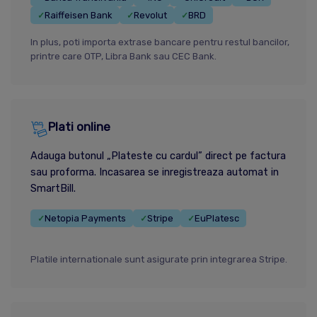
Raiffeisen Bank
Revolut
BRD
✓
✓
✓
In plus, poti importa extrase bancare pentru restul bancilor,
printre care OTP, Libra Bank sau CEC Bank.
Plati online
Adauga butonul „Plateste cu cardul” direct pe factura
sau proforma. Incasarea se inregistreaza automat in
SmartBill.
Netopia Payments
Stripe
EuPlatesc
✓
✓
✓
Platile internationale sunt asigurate prin integrarea Stripe.