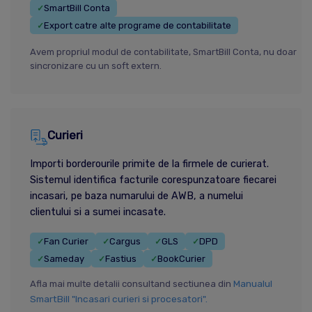
SmartBill Conta
✓
Export catre alte programe de contabilitate
✓
Avem propriul modul de contabilitate, SmartBill Conta, nu doar
sincronizare cu un soft extern.
Curieri
Importi borderourile primite de la firmele de curierat.
Sistemul identifica facturile corespunzatoare fiecarei
incasari, pe baza numarului de AWB, a numelui
clientului si a sumei incasate.
Fan Curier
Cargus
GLS
DPD
✓
✓
✓
✓
Sameday
Fastius
BookCurier
✓
✓
✓
Manualul
Afla mai multe detalii consultand sectiunea din
SmartBill "Incasari curieri si procesatori".