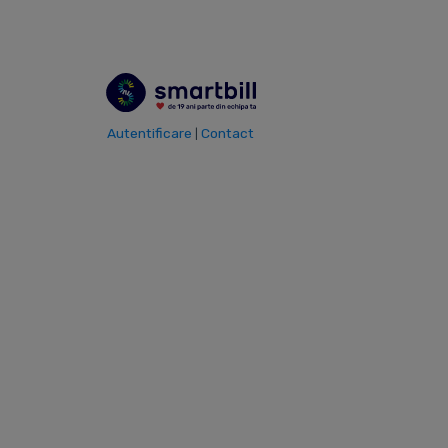
Autentificare
Contact
|
19
170.000
ANI EXPERIENTA
CLIENTI FERICITI
6.900.000
48.000.000.000
FACTURI EMISE LUNAR
EURO FACTURATI PE AN