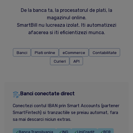
De la banca ta, la procesatorul de plati, la
magazinul online.
SmartBill nu lucreaza izolat. Iti automatizezi
afacerea si iti eficientizezi munca.
Banci
Plati online
eCommerce
Contabilitate
Curieri
API
Banci conectate direct
Conectezi contul IBAN prin Smart Accounts (partener
SmartFintech) si tranzactiile se preiau automat, fara
sa mai descarci niciun extras.
Banca Transilvania
ING
UniCredit
BCR
✓
✓
✓
✓