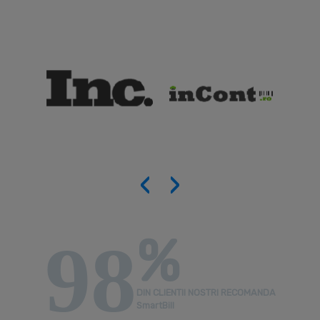
‹
›
%
98
DIN CLIENTII NOSTRI RECOMANDA
SmartBill