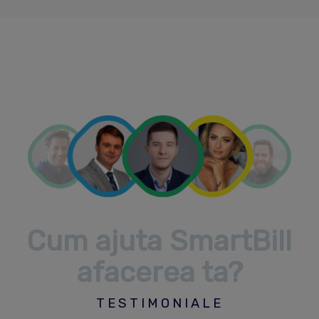
Cum ajuta SmartBill
afacerea ta?
TESTIMONIALE