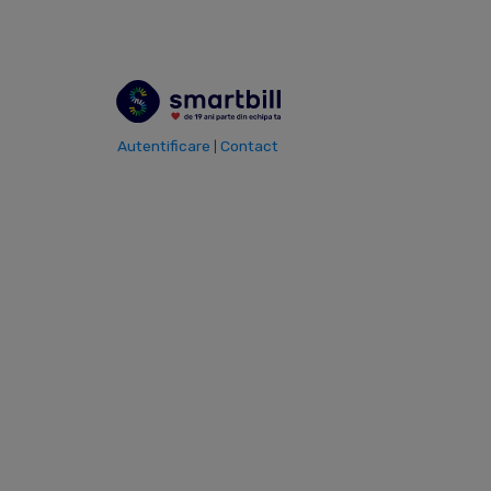
Autentificare
Contact
|
19
170.000
ANI EXPERIENTA
CLIENTI FERICITI
6.900.000
48.000.000.000
FACTURI EMISE LUNAR
EURO FACTURATI PE AN