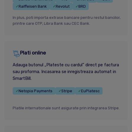
Raiffeisen Bank
Revolut
BRD
✓
✓
✓
In plus, poti importa extrase bancare pentru restul bancilor,
printre care OTP, Libra Bank sau CEC Bank.
Plati online
Adauga butonul „Plateste cu cardul” direct pe factura
sau proforma. Incasarea se inregistreaza automat in
SmartBill.
Netopia Payments
Stripe
EuPlatesc
✓
✓
✓
Platile internationale sunt asigurate prin integrarea Stripe.