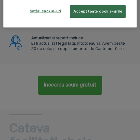
Iti incasezi mai rapid facturile.
Setări cookie-uri
Accept toate cookie-urile
SmartBill are mai multe facilitati foarte apreciate,
care cresc rata si viteza de incasare a facturilor.
Actualizari si suport incluse.
Esti actualizat legal la zi. Intotdeauna. Avem peste
30 de colegi in departamentul de Customer Care.
Incearca acum gratuit
Cateva