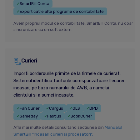
SmartBill Conta
✓
Export catre alte programe de contabilitate
✓
Avem propriul modul de contabilitate, SmartBill Conta, nu doar
sincronizare cu un soft extern.
Curieri
Importi borderourile primite de la firmele de curierat.
Sistemul identifica facturile corespunzatoare fiecarei
incasari, pe baza numarului de AWB, a numelui
clientului si a sumei incasate.
Fan Curier
Cargus
GLS
DPD
✓
✓
✓
✓
Sameday
Fastius
BookCurier
✓
✓
✓
Manualul
Afla mai multe detalii consultand sectiunea din
SmartBill "Incasari curieri si procesatori".