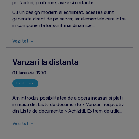
pe facturi, proforme, avize si chitante.
Cu un design modern si echilibrat, acestea sunt
generate direct de pe server, iar elementele care intra
in componenta lor sunt mai dinamice.
Vezi tot
Vanzari la distanta
01 Ianuarie 1970
Facturare
Am introdus posibilitatea de a opera incasari si plati
in masa din Liste de documente > Vanzari, respectiv
din Liste de documente > Achizitii. Extrem de utile
daca: • exista incasari de la curieri pentru multe
Vezi tot
tranzactii si nu au fost operate in aplicatia clientului;
• multe facturi au fost emise cu bonuri fiscale si
trebuie incasate cu raportul Z; • apar multe facturi