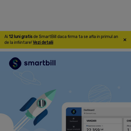
Ai
12 luni gratis
de SmartBill daca firma ta se afla in primul an
de la infiintare!
Vezi detalii