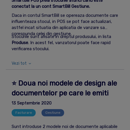
SmartBill POS
preia stocurile atunci cand este
conectat la un cont SmartBill Gestiune.
Daca in contul SmartBill se opereaza documente care
influenteaza stocul, in POS se pot face actualizari,
astfel incat situatia din aplicatia de vanzare sa
corespunda celei din gestiune.
Stocurile sunt afisate in dreptul produsului, in lista
Produse
. In acest fel, vanzatorul poate face rapid
verificarea stocului.
Vezi tot
⭐ Doua noi modele de design ale
documentelor pe care le emiti
13 Septembrie 2020
Facturare
Gestiune
Sunt introduse 2 modele noi de documente aplicabile