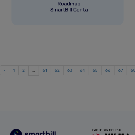
Roadmap
SmartBill Conta
‹
1
2
...
61
62
63
64
65
66
67
6