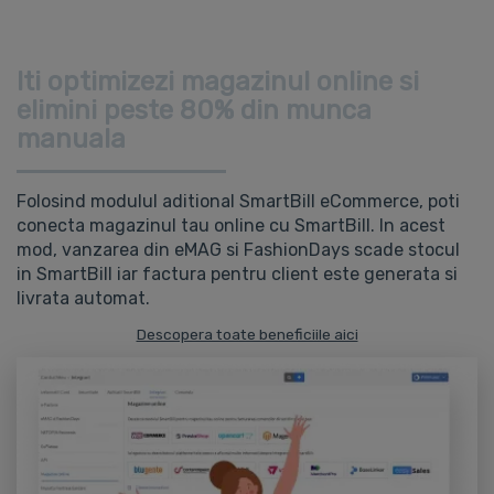
Iti optimizezi magazinul online si
elimini peste 80% din munca
manuala
Folosind modulul aditional SmartBill eCommerce, poti
conecta magazinul tau online cu SmartBill. In acest
mod, vanzarea din eMAG si FashionDays scade stocul
in SmartBill iar factura pentru client este generata si
livrata automat.
Descopera toate beneficiile aici