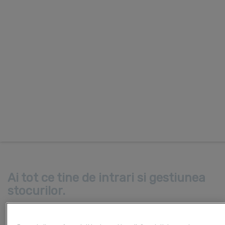
Ai tot ce tine de intrari si gestiunea
stocurilor.
Stocuri, NIR (nota receptie si constatare de diferente),