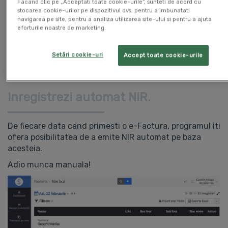
Facand clic pe „Acceptati toate cookie-urile”, sunteti de acord cu
multiple gestiuni de tip en detail si en gros, fisa de
stocarea cookie-urilor pe dispozitivul dvs. pentru a imbunatati
magazie, bon de transfer intre gestiuni, bon de
navigarea pe site, pentru a analiza utilizarea site-ului si pentru a ajuta
consum, raport de gestiune zilnic, balanta analitica a
eforturile noastre de marketing.
stocurilor etc.
Setări cookie-uri
Accept toate cookie-urile
Inregistrezi automat NIR.
De fiecare data cand primesti o e-Factura, programul iti
ofera posibilitatea de a emite NIR automat pe baza
acesteia.
Adio munca manuala!