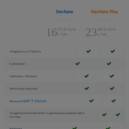
Gestiune
Gestiune Plus
16
23
,32 €/luna
,84 €/luna
+ TVA
+ TVA
Integrare cu e-Factura
2 utilizatori
Facturare / Vanzare
Gestiunea stocurilor
SAF-T stocuri
Generare
Inregistrarea cheltuielilor si gestionarea platilor catre
furnizor
Rapoarte