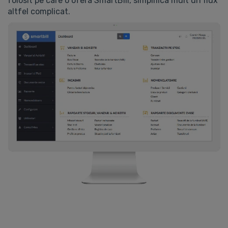
folosit pe care o ofera SmartBill, simplifica mult un flux
altfel complicat.