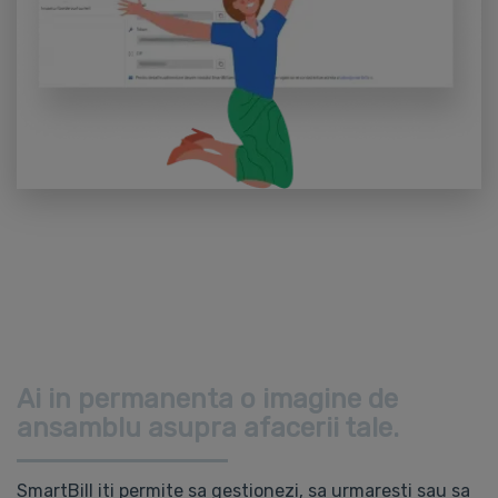
Ai in permanenta o imagine de
ansamblu asupra afacerii tale.
SmartBill iti permite sa gestionezi, sa urmaresti sau sa