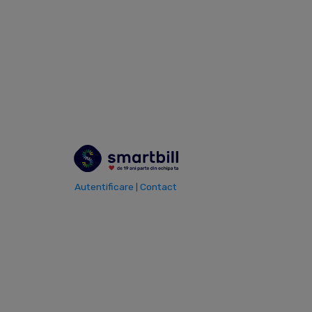
ta se afla in primul an de la infiintare.
Descarca pentru Android
Descarca pentru Windows
30 de zile, fara limitari, fara obligatii
Autentificare
Contact
|