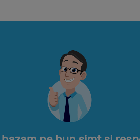
 bazam pe bun simt si resp