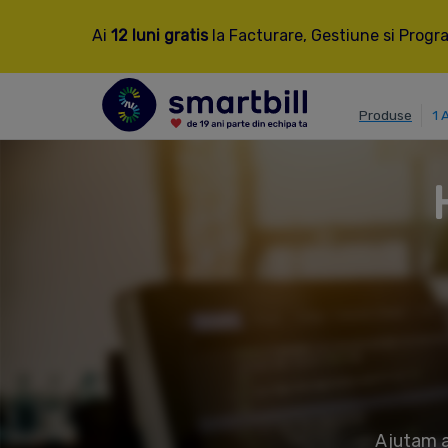
Ai
12 luni gratis
la Facturare, Gestiune si Progra
Produse
1 
Ajutam an