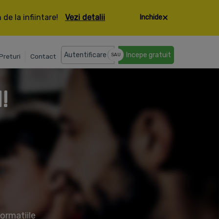
de la infiintare!
Vezi detalii
Inchide
Autentificare
Incepe gratuit
SAU
Preturi
Contact
!
formatiile