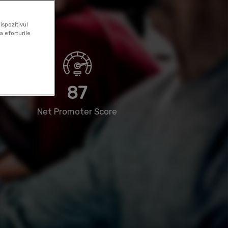
re de
ispozitivul
a eforturile
87
Net Promoter Score