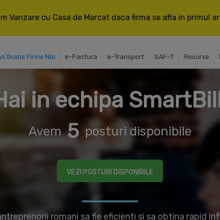
m Vanzare cu Casa de Marcat daca firma se afla in primul an 
An Gratis Firme Noi
e-Factura
e-Transport
SAF-T
Resurse
Hai in echipa SmartBill
5
Avem
posturi disponibile
VEZI POSTURI DISPONIBILE
treprenorii romani sa fie eficienti si sa obtina rapid in