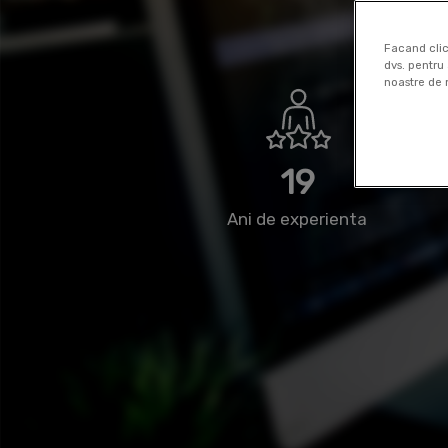
cons
Facand clic
dvs. pentru 
noastre de 
19
Ani de experienta