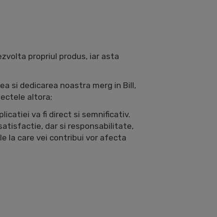
volta propriul produs, iar asta
a si dedicarea noastra merg in Bill,
iectele altora;
icatiei va fi direct si semnificativ.
atisfactie, dar si responsabilitate,
le la care vei contribui vor afecta