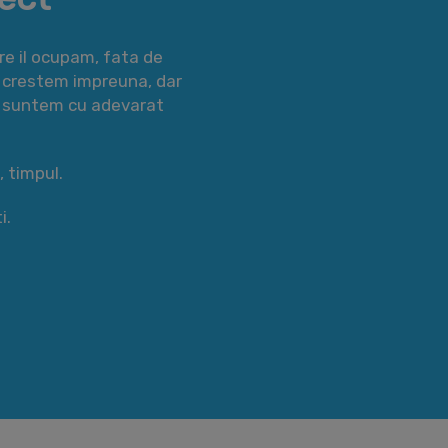
re il ocupam, fata de
sa crestem impreuna, dar
na suntem cu adevarat
, timpul.
i.