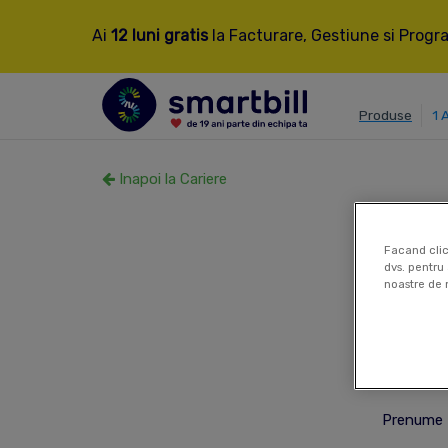
Ai
12 luni gratis
la Facturare, Gestiune si Progra
Produse
1 
Inapoi la Cariere
Facand clic
dvs. pentru 
noastre de 
Pentru a
Post
Prenume