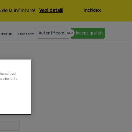
de la infiintare!
Vezi detalii
Inchide
Autentificare
Incepe gratuit
SAU
Preturi
Contact
ispozitivul
a eforturile
 mai jos: