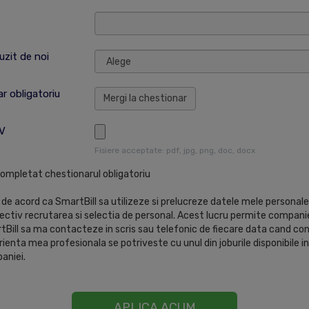
uzit de noi
r obligatoriu
Mergi la chestionar
CV
Fisiere acceptate: pdf, jpg, png, doc, docx
ompletat chestionarul obligatoriu
de acord ca SmartBill sa utilizeze si prelucreze datele mele personal
iectiv recrutarea si selectia de personal. Acest lucru permite compani
Bill sa ma contacteze in scris sau telefonic de fiecare data cand co
ienta mea profesionala se potriveste cu unul din joburile disponibile in
aniei.