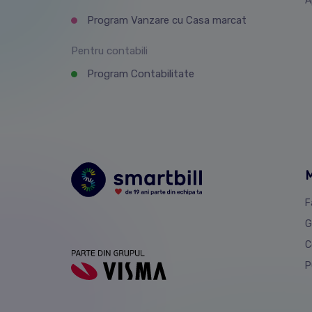
A
Program Vanzare cu Casa marcat
Pentru contabili
Program Contabilitate
M
F
G
C
P