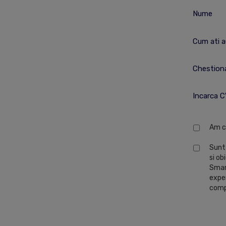
Nume
Cum ati a
Chestiona
Incarca 
Am c
Sunt 
si ob
Smart
exper
comp