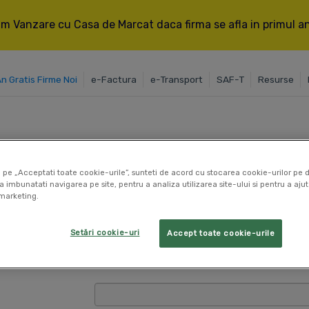
m Vanzare cu Casa de Marcat daca firma se afla in primul an 
An Gratis Firme Noi
e-Factura
e-Transport
SAF-T
Resurse
Hai in echipa noastra!
 pe „Acceptati toate cookie-urile”, sunteti de acord cu stocarea cookie-urilor pe d
a imbunatati navigarea pe site, pentru a analiza utilizarea site-ului si pentru a ajut
marketing.
 aplica la job-urile SmartBill, completeaza formularul de
Setări cookie-uri
Accept toate cookie-urile