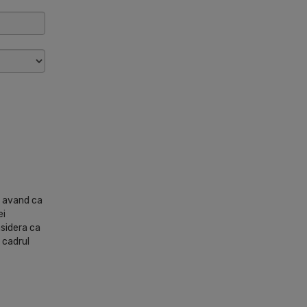
e avand ca
ei
nsidera ca
 cadrul