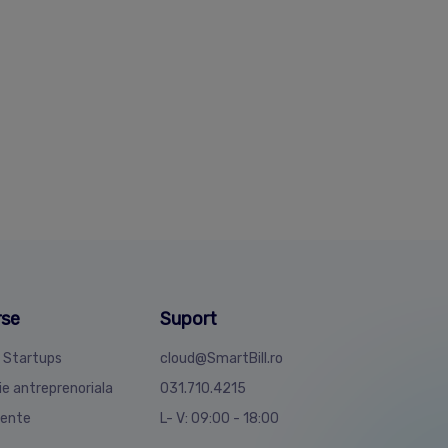
rse
Suport
4 Startups
cloud@SmartBill.ro
ie antreprenoriala
031.710.4215
ente
L- V: 09:00 - 18:00