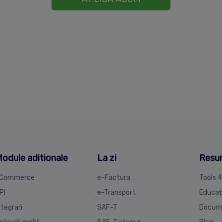
odule aditionale
La zi
Resu
Commerce
e-Factura
Tools 
PI
e-Transport
Educaț
ntegrari
SAF-T
Docum