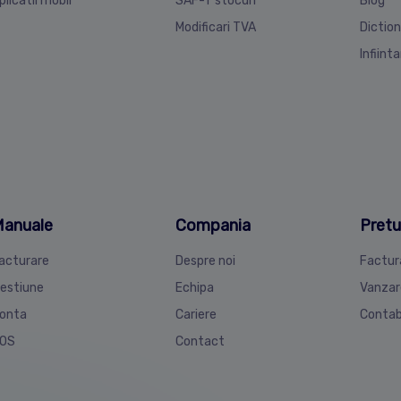
plicatii mobil
SAF-T stocuri
Blog
Modificari TVA
Diction
Infiint
anuale
Compania
Pretu
acturare
Despre noi
Factur
estiune
Echipa
Vanzar
onta
Cariere
Contab
OS
Contact