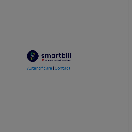
tau.
De 19 ani lucram sa iti facem viata mai usoara.
Momente cheie
Autentificare
Contact
|