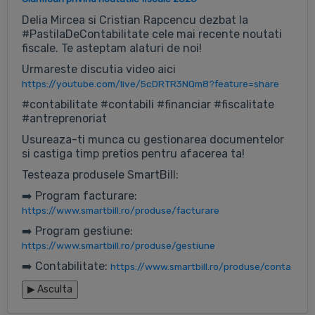
Delia Mircea si Cristian Rapcencu dezbat la
#PastilaDeContabilitate cele mai recente noutati
fiscale. Te asteptam alaturi de noi!
Urmareste discutia video aici
https://youtube.com/live/5cDRTR3NQm8?feature=share
#contabilitate #contabili #financiar #fiscalitate
#antreprenoriat
Usureaza-ti munca cu gestionarea documentelor
si castiga timp pretios pentru afacerea ta!
Testeaza produsele SmartBill:
➡️ Program facturare:
https://www.smartbill.ro/produse/facturare
➡️ Program gestiune:
https://www.smartbill.ro/produse/gestiune
➡️ Contabilitate:
https://www.smartbill.ro/produse/conta
▶
Asculta