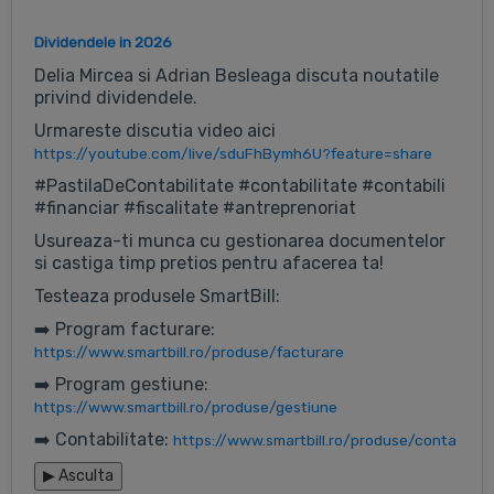
Dividendele in 2026
Delia Mircea si Adrian Besleaga discuta noutatile
privind dividendele.
Urmareste discutia video aici
https://youtube.com/live/sduFhBymh6U?feature=share
#PastilaDeContabilitate #contabilitate #contabili
#financiar #fiscalitate #antreprenoriat
Usureaza-ti munca cu gestionarea documentelor
si castiga timp pretios pentru afacerea ta!
Testeaza produsele SmartBill:
➡️ Program facturare:
https://www.smartbill.ro/produse/facturare
➡️ Program gestiune:
https://www.smartbill.ro/produse/gestiune
➡️ Contabilitate:
https://www.smartbill.ro/produse/conta
▶
Asculta