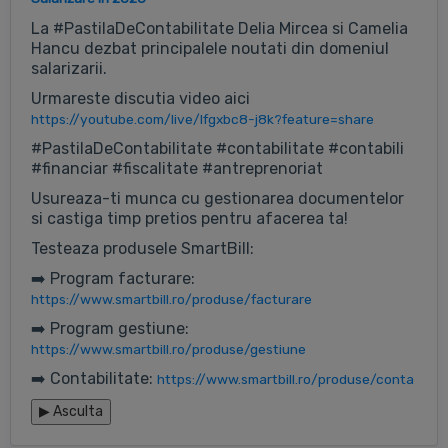
La #PastilaDeContabilitate Delia Mircea si Camelia
Hancu dezbat principalele noutati din domeniul
salarizarii.
Urmareste discutia video aici
https://youtube.com/live/lfgxbc8-j8k?feature=share
#PastilaDeContabilitate #contabilitate #contabili
#financiar #fiscalitate #antreprenoriat
Usureaza-ti munca cu gestionarea documentelor
si castiga timp pretios pentru afacerea ta!
Testeaza produsele SmartBill:
➡️ Program facturare:
https://www.smartbill.ro/produse/facturare
➡️ Program gestiune:
https://www.smartbill.ro/produse/gestiune
➡️ Contabilitate:
https://www.smartbill.ro/produse/conta
▶
Asculta