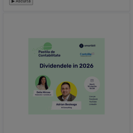
▶
Asculta