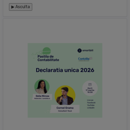
▶
Asculta