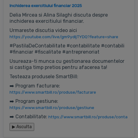
Inchiderea exercitiului financiar 2025
Delia Mircea si Alina Silaghi discuta despre
inchiderea exercitiului financiar.
Urmareste discutia video aici
https://youtube.com/live/gm9ydljTYDQ?feature=share
#PastilaDeContabilitate #contabilitate #contabili
#financiar #fiscalitate #antreprenoriat
Usureaza-ti munca cu gestionarea documentelor
si castiga timp pretios pentru afacerea ta!
Testeaza produsele SmartBill:
➡️ Program facturare:
https://www.smartbill.ro/produse/facturare
➡️ Program gestiune:
https://www.smartbill.ro/produse/gestiune
➡️ Contabilitate:
https://www.smartbill.ro/produse/conta
▶
Asculta