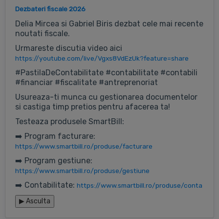
Dezbateri fiscale 2026
Delia Mircea si Gabriel Biris dezbat cele mai recente
noutati fiscale.
Urmareste discutia video aici
https://youtube.com/live/Vgxs8VdEzUk?feature=share
#PastilaDeContabilitate #contabilitate #contabili
#financiar #fiscalitate #antreprenoriat
Usureaza-ti munca cu gestionarea documentelor
si castiga timp pretios pentru afacerea ta!
Testeaza produsele SmartBill:
➡️ Program facturare:
https://www.smartbill.ro/produse/facturare
➡️ Program gestiune:
https://www.smartbill.ro/produse/gestiune
➡️ Contabilitate:
https://www.smartbill.ro/produse/conta
▶
Asculta