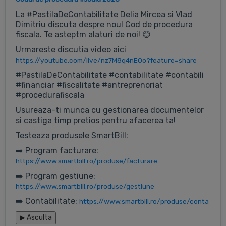
La #PastilaDeContabilitate Delia Mircea si Vlad
Dimitriu discuta despre noul Cod de procedura
fiscala. Te asteptm alaturi de noi! 😊
Urmareste discutia video aici
https://youtube.com/live/nz7M8q4nE0o?feature=share
#PastilaDeContabilitate #contabilitate #contabili
#financiar #fiscalitate #antreprenoriat
#procedurafiscala
Usureaza-ti munca cu gestionarea documentelor
si castiga timp pretios pentru afacerea ta!
Testeaza produsele SmartBill:
➡️ Program facturare:
https://www.smartbill.ro/produse/facturare
➡️ Program gestiune:
https://www.smartbill.ro/produse/gestiune
➡️ Contabilitate:
https://www.smartbill.ro/produse/conta
▶
Asculta