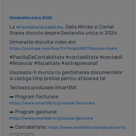
Declaratia unica 2026
La
, Delia Mircea si Cornel
#PastilaDeContabilitate
Grama discuta despre Declaratia unica in 2026.
Urmareste discutia video aici
https://youtube.com/live/SYYlrnpXZK0?feature=share
#PastilaDeContabilitate #contabilitate #contabili
#financiar #fiscalitate #antreprenoriat
Usureaza-ti munca cu gestionarea documentelor
si castiga timp pretios pentru afacerea ta!
Testeaza produsele SmartBill:
➡️ Program facturare:
https://www.smartbill.ro/produse/facturare
➡️ Program gestiune:
https://www.smartbill.ro/produse/gestiune
➡️ Contabilitate:
https://www.smartbill.ro/produse/conta