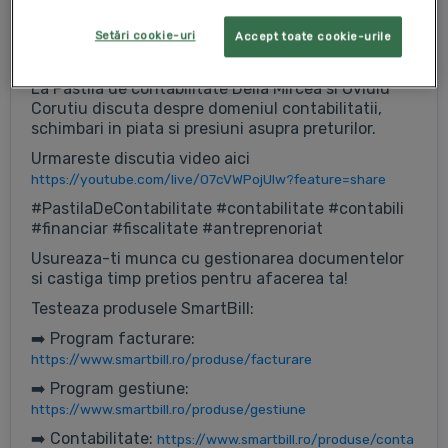
Setări cookie-uri
Accept toate cookie-urile
Contabilitate - schimbari in piata si presiuni asupra preturilor
La Pastila de contabilitate Delia Mircea si Ovidiu
Corutiu discuta despre domeniul contabilitatii,
schimbari in piata si presiuni asupra preturilor.
Urmareste discutia video aici
https://youtube.com/live/O7cVWPojUlw?feature=share
#PastilaDeContabilitate #contabilitate #contabili
#financiar #fiscalitate #antreprenoriat
Usureaza-ti munca cu gestionarea documentelor
si castiga timp pretios pentru afacerea ta!
Testeaza produsele SmartBill:
➡️ Program facturare:
https://www.smartbill.ro/produse/facturare
➡️ Program gestiune:
https://www.smartbill.ro/produse/gestiune
➡️ Contabilitate:
https://www.smartbill.ro/produse/conta