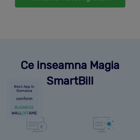
Ce inseamna Magia
SmartBill
Best App In
Romania
conform
BUSINESS
WALL
OFF
AME