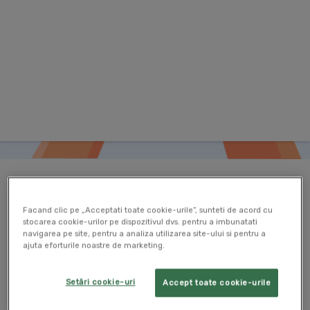
Emite si gestioneaza-ti
Facand clic pe „Acceptati toate cookie-urile”, sunteti de acord cu
stocarea cookie-urilor pe dispozitivul dvs. pentru a imbunatati
documentele oricand, de
navigarea pe site, pentru a analiza utilizarea site-ului si pentru a
ajuta eforturile noastre de marketing.
oriunde cu aplicatiile de
facturare pe Android si
Setări cookie-uri
Accept toate cookie-urile