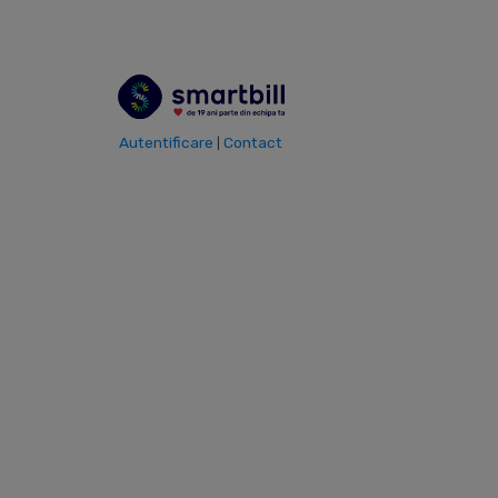
Ai garantia SmartBill, de 19 ani Nr. 1 in
facturare si gestiune, si esti pregatit de e-
Factura.
Autentificare
Contact
|