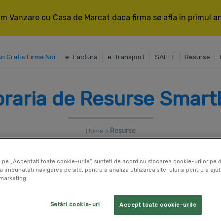
m Vanzare cu Casa de Marcat daca firma se afla in primul an 
An Gratis Firme Noi
e-Factura
e-Transport
SAF-T
Resurse
braria de Resurse SmartB
Home
>
Resurse
 pe „Acceptati toate cookie-urile”, sunteti de acord cu stocarea cookie-urilor pe d
a imbunatati navigarea pe site, pentru a analiza utilizarea site-ului si pentru a ajut
marketing.
Setări cookie-uri
Accept toate cookie-urile