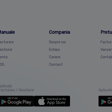
anuale
Compania
Pretu
acturare
Despre noi
Factur
estiune
Echipa
Vanzar
onta
Cariere
Contab
OS
Contact
plicații
Facturare / Gestiune
Aplicat