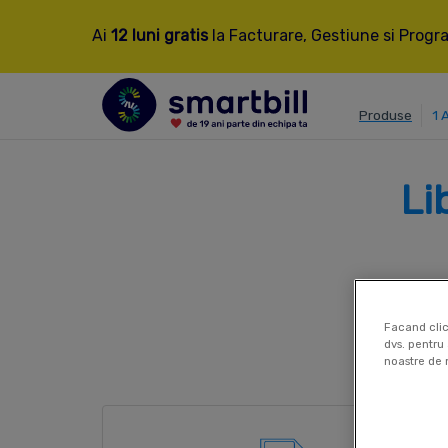
Ai
12 luni gratis
la Facturare, Gestiune si Progra
Produse
1 
Li
Facand clic
dvs. pentru 
noastre de 