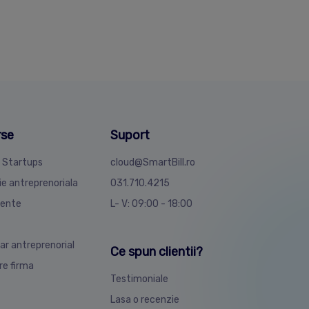
rse
Suport
4 Startups
cloud@SmartBill.ro
ie antreprenoriala
031.710.4215
ente
L- V: 09:00 - 18:00
ar antreprenorial
Ce spun clientii?
are firma
Testimoniale
Lasa o recenzie