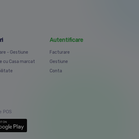
ri
Autentificare
are - Gestiune
Facturare
e cu Casa marcat
Gestiune
ilitate
Conta
ie POS