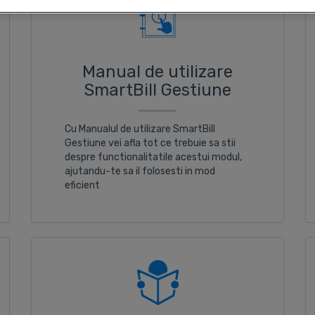
Manual de utilizare
SmartBill Gestiune
Cu Manualul de utilizare SmartBill
Gestiune vei afla tot ce trebuie sa stii
despre functionalitatile acestui modul,
ajutandu-te sa il folosesti in mod
eficient