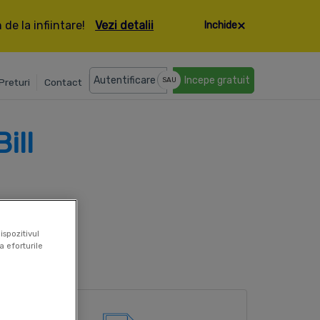
de la infiintare!
Vezi detalii
Inchide
Autentificare
Incepe gratuit
SAU
Preturi
Contact
ill
ispozitivul
a eforturile