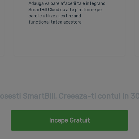
Adauga valoare afacerii tale integrand
SmartBill Cloud cu alte platforme pe
care le utilizezi, extinzand
functionalitatea acestora.
losesti SmartBill. Creeaza-ti contul in 3
Incepe Gratuit