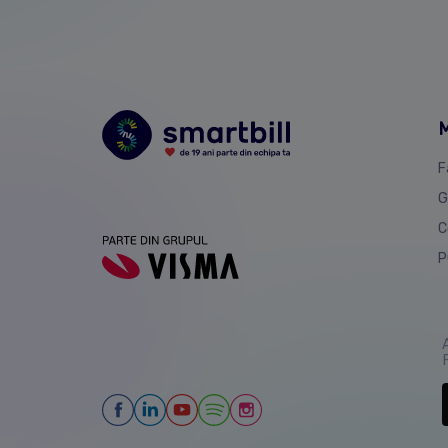
M
F
G
C
P
A