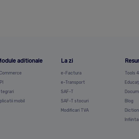
odule aditionale
La zi
Resu
Commerce
e-Factura
Tools 
PI
e-Transport
Educaț
ntegrari
SAF-T
Docum
plicatii mobil
SAF-T stocuri
Blog
Modificari TVA
Diction
Infiint