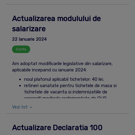
adaugarea noului status e-Factura: In curs de
trimitere.
Actualizarea modulului de
salarizare
22 Ianuarie 2024
Conta
Am adoptat modificarile legislative din salarizare,
aplicabile incepand cu ianuarie 2024:
noul plafonul aplicabil tichetelor: 40 lei;
retineri sanatate pentru tichetele de masa si
tichetele de vacanta si indemnizatiile de
concedii medicale reglementate de OUG
158/2005;
Vezi tot
noua cota CAS aferenta pilonului 2 de pensii:
4.75% (cota redusa de CAS pentru cei din
constructii, agricultura si industrie alimentara si
Actualizare Declaratia 100
IT scade la 20.25%);