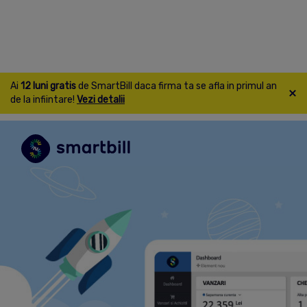
Ai
12 luni gratis
de SmartBill daca firma ta se afla in primul an
de la infiintare!
Vezi detalii