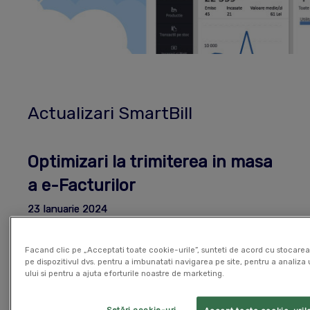
Actualizari SmartBill
Optimizari la trimiterea in masa
a e-Facturilor
23 Ianuarie 2024
Facturare
Gestiune
Facand clic pe „Acceptati toate cookie-urile”, sunteti de acord cu stocarea
pe dispozitivul dvs. pentru a imbunatati navigarea pe site, pentru a analiza u
Blocam posibilitatea de retrimite e-Facturi catre
ului si pentru a ajuta eforturile noastre de marketing.
S.P.V. cand faci trimitere in masa. e-Facturile care au
status
In curs de trimitere/In procesare/Validata
nu
mai sunt trimise chiar daca sunt selectate. Scade
Setări cookie-uri