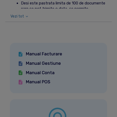
Desi este pastrata limita de 100 de documente
care se pot trimite o data, se permite
trimiterea unui nou calup de e-Facturi chiar
Vezi tot
daca precedentul nu a fost procesat;
Se adauga un nou status e-Factura care indica
faptul ca documentul se afla in „coada” si
urmeaza sa fie verificat si trimis.
Manual Facturare
Manual Gestiune
Manual Conta
Manual POS