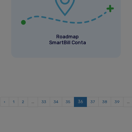
Roadmap
SmartBill Conta
‹
1
2
...
33
34
35
36
37
38
39
...