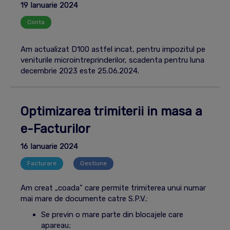
actualizare salariu mediu pe economie pe 2024:
19 Ianuarie 2024
7567 lei brut.
Conta
Am actualizat D100 astfel incat, pentru impozitul pe
veniturile microintreprinderilor, scadenta pentru luna
decembrie 2023 este 25.06.2024.
Optimizarea trimiterii in masa a
e-Facturilor
16 Ianuarie 2024
Facturare
Gestiune
Am creat „coada” care permite trimiterea unui numar
mai mare de documente catre S.P.V.:
Se previn o mare parte din blocajele care
apareau;