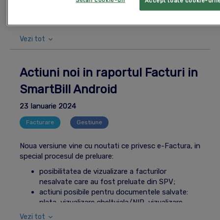
Accept toate cookie-uril
Diverse alte imbunatatiri ce tin de e-Factura si
riscul de a dubla informatiile la ANAF.
preluarea tranzactiilor din banca.
Vezi tot
Actiuni noi in raportul Facturi in
SmartBill Android
23 Ianuarie 2024
Facturare
Gestiune
Mobil
Noua versiune vine cu noutati ce privesc e-Factura, in
special procesul de preluare:
posibilitatea de vizualizare a facturilor
nesalvate care au fost preluate din SPV;
actiuni posibile pentru documentele salvate:
plata, vizualizare cheltuiala/NIR, vizualizare
furnizor si stergere document;
Vezi tot