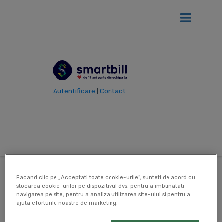
Ai
12 luni gratis
de SmartBill daca firma ta se afla in primul an
de la infiintare!
Vezi detalii
Autentificare
Contact
|
Inapoi la Cariere
Hai in echipa noastra!
Pentru a aplica la job-urile SmartBill, completeaza formularul
de mai jos:
Facand clic pe „Acceptati toate cookie-urile”, sunteti de acord cu
stocarea cookie-urilor pe dispozitivul dvs. pentru a imbunatati
navigarea pe site, pentru a analiza utilizarea site-ului si pentru a
Post
ajuta eforturile noastre de marketing.