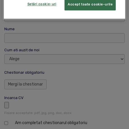
Setări cookie-uri
Accept toate cookie-urile
Prenume
Nume
Cum ati auzit de noi
Chestionar obligatoriu
Mergi la chestionar
Incarca CV
Fisiere acceptate: pdf, jpg, png, doc, docx
Am completat chestionarul obligatoriu