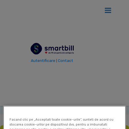
Ai
12 luni gratis
de SmartBill daca firma ta se afla in primul an
de la infiintare!
Vezi detalii
Autentificare
Contact
|
Vezi toti termenii
Termen
Cazier fiscal
|
|
|
Ultima actualizare: 12 Sep 2025
Contribuitor:
Delia Mircea
Facand clic pe „Acceptati toate cookie-urile”, sunteti de acord cu
stocarea cookie-urilor pe dispozitivul dvs. pentru a imbunatati