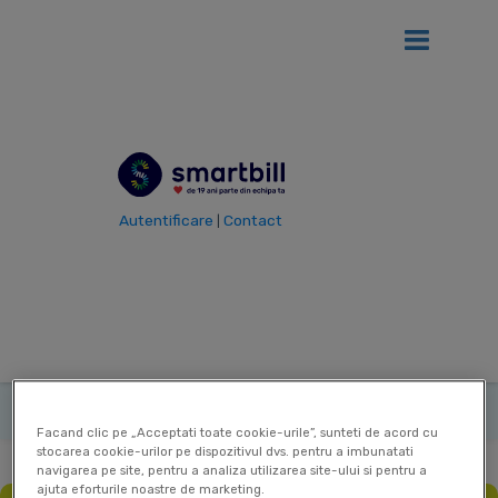
Ai
12 luni gratis
de SmartBill daca firma ta se afla in primul an
de la infiintare!
Vezi detalii
Autentificare
Contact
|
Vezi toti termenii
Termen
Comision
|
|
|
Ultima actualizare: 03 Sep 2025
Contribuitor:
Delia Mircea
Facand clic pe „Acceptati toate cookie-urile”, sunteti de acord cu
stocarea cookie-urilor pe dispozitivul dvs. pentru a imbunatati
navigarea pe site, pentru a analiza utilizarea site-ului si pentru a
ajuta eforturile noastre de marketing.