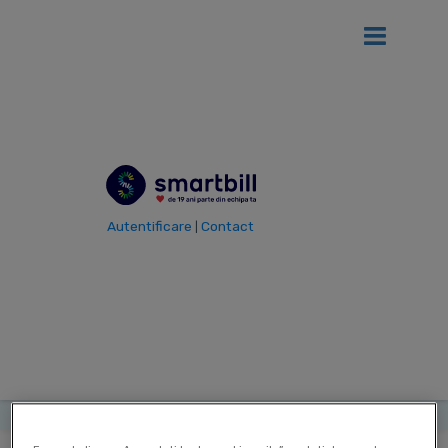
Ai
12 luni gratis
de SmartBill daca firma ta se afla in primul an
de la infiintare!
Vezi detalii
Vezi toti termenii
Autentificare
Contact
|
Termen
EPS (Earnings
|
Per Share)
|
|
Ultima actualizare: 12 Sep 2025
Contribuitor:
Delia Mircea