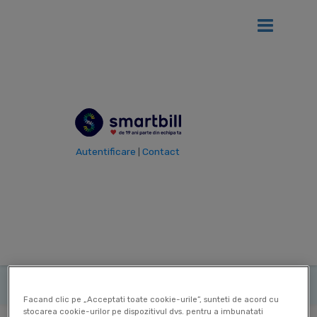
Ai
12 luni gratis
de SmartBill daca firma ta se afla in primul an
de la infiintare!
Vezi detalii
Autentificare
Contact
|
Vezi toti termenii
Termen
Fixed Asset
|
Turnover
|
|
Ultima actualizare: 23 Dec 2025
Contribuitor:
Delia Mircea
Facand clic pe „Acceptati toate cookie-urile”, sunteti de acord cu
stocarea cookie-urilor pe dispozitivul dvs. pentru a imbunatati