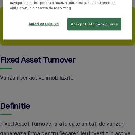
navigarea pe site, pentru a analiza utilizarea site-ului si pentru a
ajuta eforturile noastre de marketing.
Ai firma noua? Primesti SmartBill gratuit timp de
Setări cookie-uri
Accept toate cookie-urile
12 luni, daca esti la inceput de drum.
Afla mai multe
aici
.
Fixed Asset Turnover
Vanzari per active imobilizate
Definitie
Fixed Asset Turnover arata cate unitati de vanzari
genereaza firma pentru fiecare 1 leu investit in active