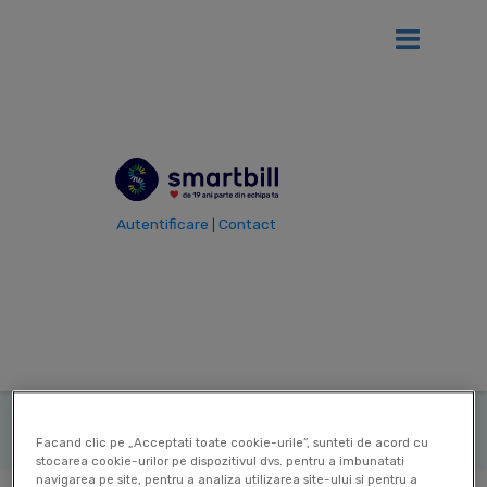
Ai
12 luni gratis
de SmartBill daca firma ta se afla in primul an
de la infiintare!
Vezi detalii
Autentificare
Contact
|
Vezi toti termenii
Termen
Formare
|
profesionala
|
|
Ultima actualizare: 12 Sep 2025
Contribuitor:
Delia Mircea
Facand clic pe „Acceptati toate cookie-urile”, sunteti de acord cu
stocarea cookie-urilor pe dispozitivul dvs. pentru a imbunatati
navigarea pe site, pentru a analiza utilizarea site-ului si pentru a