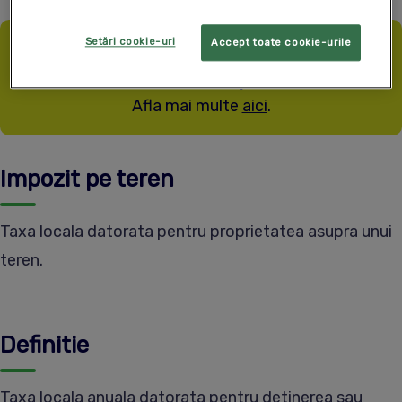
Setări cookie-uri
Accept toate cookie-urile
Ai firma noua? Primesti SmartBill gratuit timp de
12 luni, daca esti la inceput de drum.
Afla mai multe
aici
.
Impozit pe teren
Taxa locala datorata pentru proprietatea asupra unui
teren.
Definitie
Taxa locala anuala datorata pentru detinerea sau