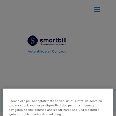
Ai
12 luni gratis
de SmartBill daca firma ta se afla in primul an
de la infiintare!
Vezi detalii
Autentificare
Contact
|
Vezi toti termenii
Termen
Impozit pe
|
teren
|
|
Ultima actualizare: 16 Feb 2026
Contribuitor:
Delia Mircea
Facand clic pe „Acceptati toate cookie-urile”, sunteti de acord cu
stocarea cookie-urilor pe dispozitivul dvs. pentru a imbunatati
navigarea pe site, pentru a analiza utilizarea site-ului si pentru a
ajuta eforturile noastre de marketing.