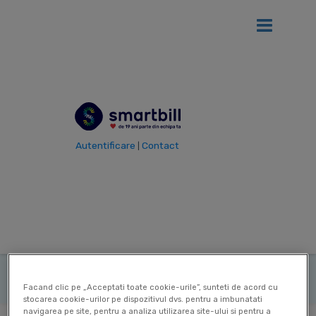
Ai
12 luni gratis
de SmartBill daca firma ta se afla in primul an
de la infiintare!
Vezi detalii
Autentificare
Contact
|
Vezi toti termenii
Termen
Metoda pretului
|
de revanzare
|
|
Ultima actualizare: 12 Sep 2025
Contribuitor:
Delia Mircea
Facand clic pe „Acceptati toate cookie-urile”, sunteti de acord cu
stocarea cookie-urilor pe dispozitivul dvs. pentru a imbunatati
navigarea pe site, pentru a analiza utilizarea site-ului si pentru a