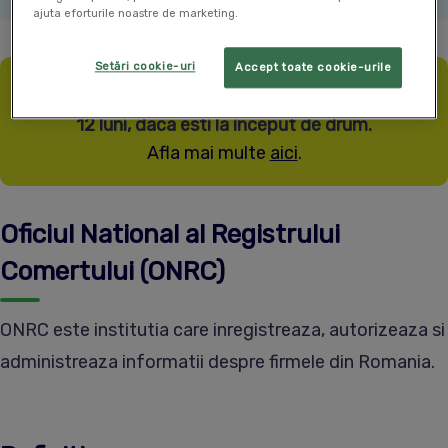
ajuta eforturile noastre de marketing.
Setări cookie-uri
Accept toate cookie-urile
Ai firma noua? Primesti SmartBill gratuit timp de
12 luni, daca esti la inceput de drum.
Afla mai multe
aici
.
Oficiul National al Registrului
Comertului (ONRC)
ONRC este institutia care inregistreaza, autorizeaza si
administreaza informatii despre firmele din Romania.