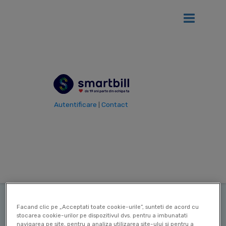
Ai
12 luni gratis
de SmartBill daca firma ta se afla in primul an
de la infiintare!
Vezi detalii
Autentificare
Contact
|
Vezi toti termenii
Termen
Oficiul National
|
al Registrului Comertului
(ONRC)
|
|
Ultima actualizare: 10 Sep 2025
Contribuitor:
Delia Mircea
Facand clic pe „Acceptati toate cookie-urile”, sunteti de acord cu
stocarea cookie-urilor pe dispozitivul dvs. pentru a imbunatati
navigarea pe site, pentru a analiza utilizarea site-ului si pentru a