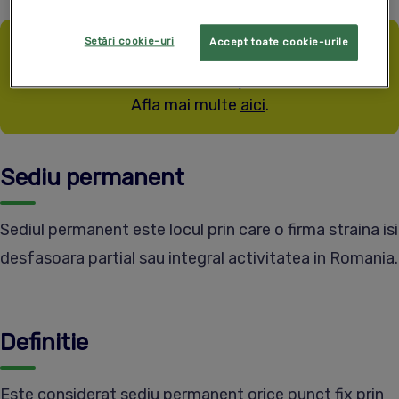
Setări cookie-uri
Accept toate cookie-urile
Ai firma noua? Primesti SmartBill gratuit timp de
12 luni, daca esti la inceput de drum.
Afla mai multe
aici
.
Sediu permanent
Sediul permanent este locul prin care o firma straina isi
desfasoara partial sau integral activitatea in Romania.
Definitie
Este considerat sediu permanent orice punct fix prin