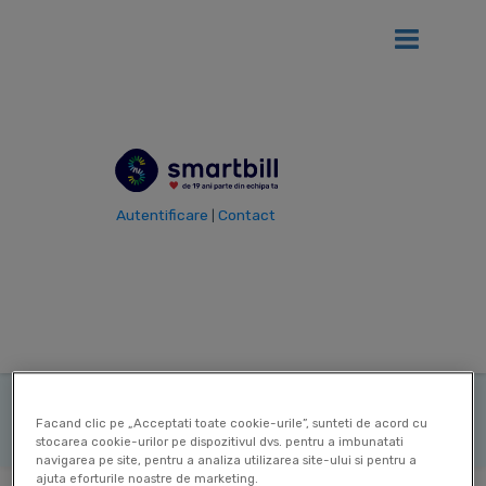
Ai
12 luni gratis
de SmartBill daca firma ta se afla in primul an
de la infiintare!
Vezi detalii
Autentificare
Contact
|
Vezi toti termenii
Termen
Sediu
|
permanent
|
|
Ultima actualizare: 12 Sep 2025
Contribuitor:
Delia Mircea
Facand clic pe „Acceptati toate cookie-urile”, sunteti de acord cu
stocarea cookie-urilor pe dispozitivul dvs. pentru a imbunatati
navigarea pe site, pentru a analiza utilizarea site-ului si pentru a
ajuta eforturile noastre de marketing.