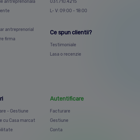
ie antreprenoriala
031.710.4215
ente
L- V: 09:00 - 18:00
ar antreprenorial
Ce spun clientii?
are firma
Testimoniale
Lasa o recenzie
ri
Autentificare
are - Gestiune
Facturare
e cu Casa marcat
Gestiune
ilitate
Conta