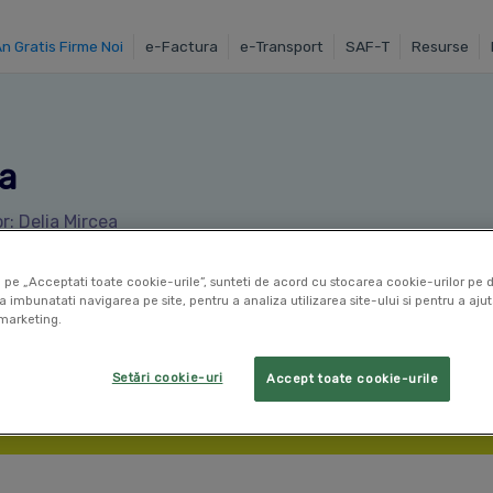
An Gratis Firme Noi
e-Factura
e-Transport
SAF-T
Resurse
a
r: Delia Mircea
 pe „Acceptati toate cookie-urile”, sunteti de acord cu stocarea cookie-urilor pe d
a imbunatati navigarea pe site, pentru a analiza utilizarea site-ului si pentru a ajut
marketing.
Setări cookie-uri
Accept toate cookie-urile
Primesti SmartBill gratuit timp de 12 luni, daca esti la 
Afla mai multe
aici
.