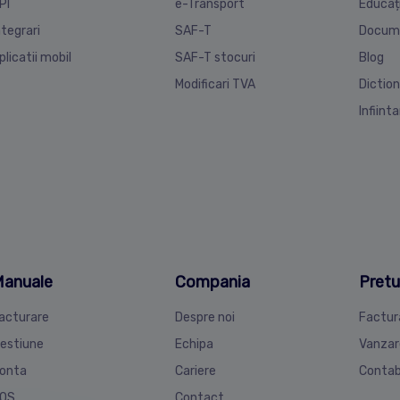
PI
e-Transport
Educaț
ntegrari
SAF-T
Docum
plicatii mobil
SAF-T stocuri
Blog
Modificari TVA
Diction
Infiint
anuale
Compania
Pretu
acturare
Despre noi
Factur
estiune
Echipa
Vanzar
onta
Cariere
Contab
OS
Contact