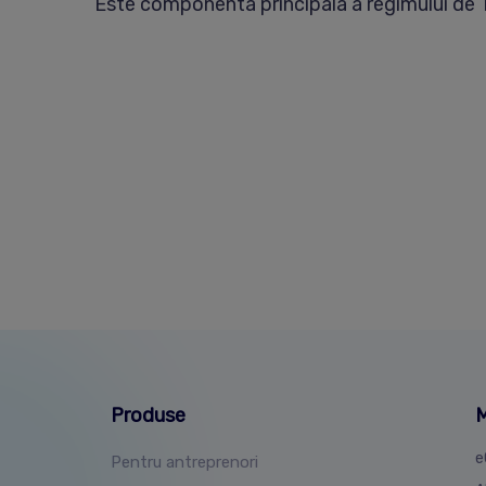
Este componenta principala a regimului de TVA
Produse
M
e
Pentru antreprenori