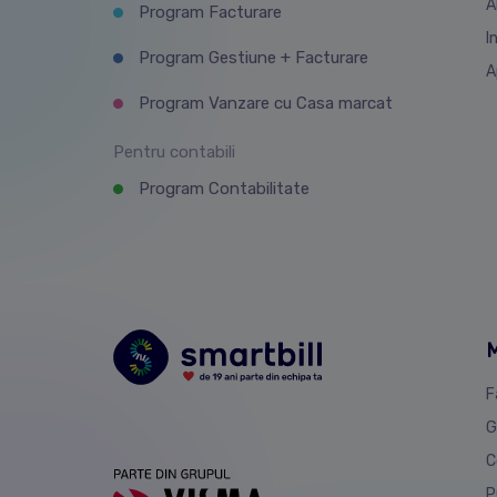
A
Program Facturare
I
Program Gestiune + Facturare
A
Program Vanzare cu Casa marcat
Pentru contabili
Program Contabilitate
M
F
G
C
P