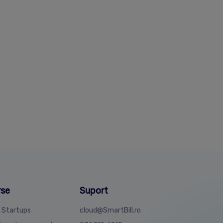
rse
Suport
4 Startups
cloud@SmartBill.ro