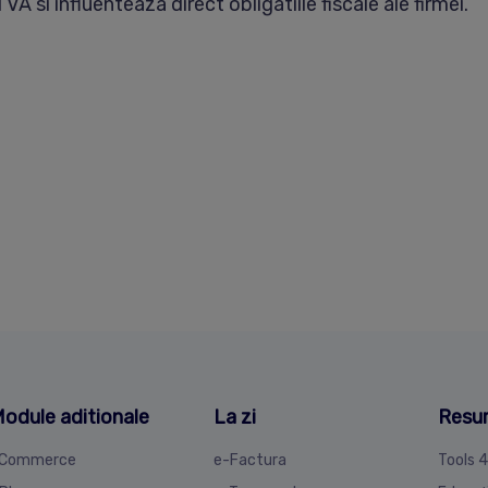
 si influenteaza direct obligatiile fiscale ale firmei.
odule aditionale
La zi
Resu
Commerce
e-Factura
Tools 