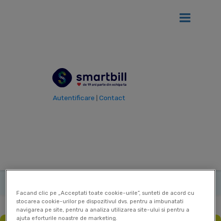
Ai
12 luni gratis
de SmartBill daca firma ta se afla in primul an
de la infiintare!
Vezi detalii
Autentificare
Contact
|
Vezi toti termenii
Termen
Tichet de masa
|
|
|
Ultima actualizare: 12 Sep 2025
Contribuitor:
Delia Mircea
Facand clic pe „Acceptati toate cookie-urile”, sunteti de acord cu
stocarea cookie-urilor pe dispozitivul dvs. pentru a imbunatati
navigarea pe site, pentru a analiza utilizarea site-ului si pentru a
ajuta eforturile noastre de marketing.