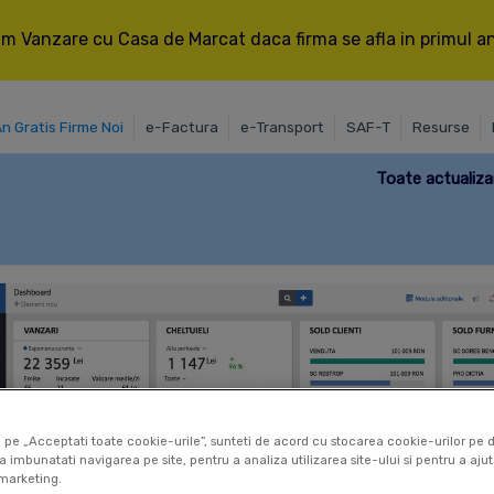
m Vanzare cu Casa de Marcat daca firma se afla in primul an 
An Gratis Firme Noi
e-Factura
e-Transport
SAF-T
Resurse
Toate actualizar
 pe „Acceptati toate cookie-urile”, sunteti de acord cu stocarea cookie-urilor pe d
a imbunatati navigarea pe site, pentru a analiza utilizarea site-ului si pentru a ajut
marketing.