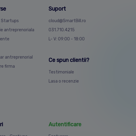
rse
Suport
4 Startups
cloud@SmartBill.ro
ie antreprenoriala
031.710.4215
ente
L- V: 09:00 - 18:00
ar antreprenorial
Ce spun clientii?
are firma
Testimoniale
Lasa o recenzie
ri
Autentificare