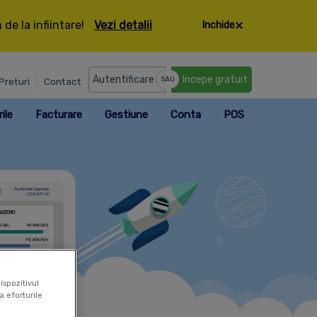
de la infiintare!
Vezi detalii
Inchide
Autentificare
Incepe gratuit
SAU
Preturi
Contact
ile
Facturare
Gestiune
Conta
POS
ispozitivul
a eforturile