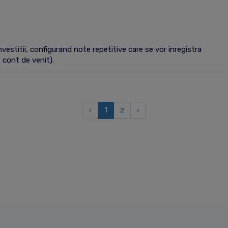
vestitii, configurand note repetitive care se vor inregistra
t cont de venit).
‹
1
2
›