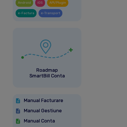
Android
iOS
API/Plugin
e-Factura
e-Transport
Roadmap
SmartBill Conta
Manual Facturare
Manual Gestiune
Manual Conta