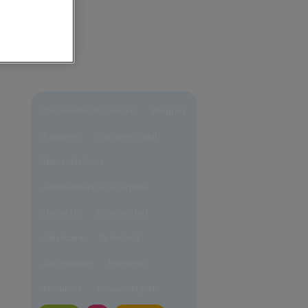
Documente de vanzare
Integrari
Rapoarte
Cheltuieli si plati
Nomenclatoare
Administrare si securitate
Declaratii
Automatizari
Salarizare
Optimizari
Sincronizare
Receptie
Productie
Incasari si plati