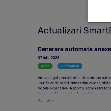
Actualizari SmartB
Generare automata anexe b
07 Iulie 2026
Conta
Automatizari
Am adaugat posibilitatea de a obtine automa
unui fisier de bilant trimestrial validat, s
Notele explicative, Raportul administratoru
Functionalitatea este disponibila in meniul 
Vezi tot