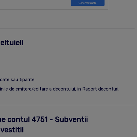
ltuieli
cate sau tiparite.
inile de emitere/editare a decontului, in Raport deconturi,
pe contul 4751 - Subventii
estitii