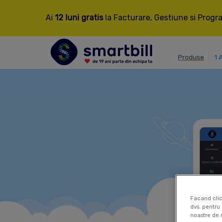
Ai
12 luni gratis
la Facturare, Gestiune si Progra
Produse
1 
Facand clic
dvs. pentru 
noastre de 