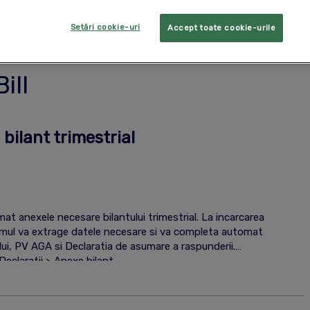
Setări cookie-uri
Accept toate cookie-urile
ill
ilant trimestrial
t anexele necesare bilantului trimestrial. La incarcarea
istemul va extrage datele necesare si va completa automat
lui, PV AGA si Declaratia de asumare a raspunderii.
Declaratii > Anexe bilant.