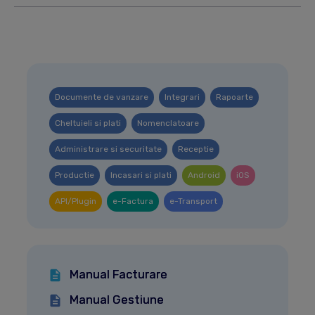
schimbarea sau eliminarea filtrelor aplicate se
poate face mai usor.
Documente de vanzare
Integrari
Rapoarte
Cheltuieli si plati
Nomenclatoare
Administrare si securitate
Receptie
Productie
Incasari si plati
Android
iOS
API/Plugin
e-Factura
e-Transport
Manual Facturare
Manual Gestiune