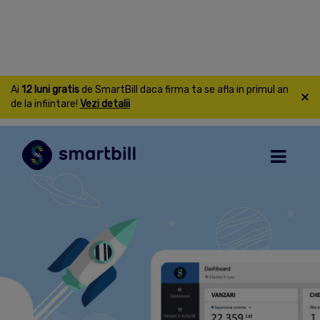
Ai
12 luni gratis
de SmartBill daca firma ta se afla in primul an
de la infiintare!
Vezi detalii