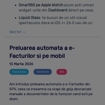
SmartBill pe Apple Watch
:acum poti urmari
widget-urile din
Dashboard
direct pe ceas.
Liquid Glass
: te bucuri de un stil vizual
spectaculos daca ai iOS >= 26.0 sau de un
Flat Design
modern pentru versiunile mai
Vezi tot
vechi.
Interfata redesenata
: navighezi mai simplu
cu noul
Toolbar
din partea de jos si
Preluarea automata a e-
iconitele native de sistem.
Facturilor si pe mobil
Dashboard fluid
: ecranul este mai stabil si
permite o organizare mai rapida prin
Drag &
13 Martie 2026
Drop
.
Facturare
Gestiune
iOS
Widget-uri Home Screen
: ai un aspect nou
pentru widget-uri si un format
Extra Large
Am introdus preluarea automata a e-Facturilor din
dedicat pentru iPad.
SPV, ceea ce inseamna ca scapi de grija descarcarii
manuale a documentelor de la furnizori cand esti pe
Filtrare clara
: zona de totaluri din
Lista
drum.
documente
este acum mult mai usor de
urmarit.