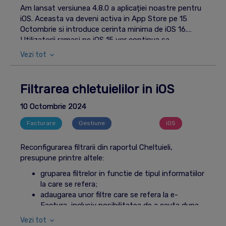
Am lansat versiunea 4.8.0 a aplicației noastre pentru
iOS. Aceasta va deveni activa in App Store pe 15
Octombrie si introduce cerinta minima de iOS 16.
Utilizatorii ramasi pe iOS 15 vor continua sa
foloseasca ultima versiune disponibila, v4.7.1.
Vezi tot
Imbunatatirile includ migrarea aplicatiei la Swift 6 si
diverse ajustari vizuale si tehnice.
Filtrarea chletuielilor in iOS
10 Octombrie 2024
Facturare
Gestiune
Mobil
iOS
Reconfigurarea filtrarii din raportul Cheltuieli,
presupune printre altele:
gruparea filtrelor in functie de tipul informatiilor
la care se refera;
adaugarea unor filtre care se refera la e-
Factura, inclusiv posibilitatea de a cauta dupa
indexul de validare de la ANAF;
Vezi tot