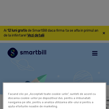
Ai
12 luni gratis
de SmartBill daca firma ta se afla in primul an
de la infiintare!
Vezi detalii
Facand clic pe „Acceptati toate cookie-urile”, sunteti de acord cu
stocarea cookie-urilor pe dispozitivul dvs. pentru a imbunatati
navigarea pe site, pentru a analiza utilizarea site-ului si pentru a
ajuta eforturile noastre de marketing.