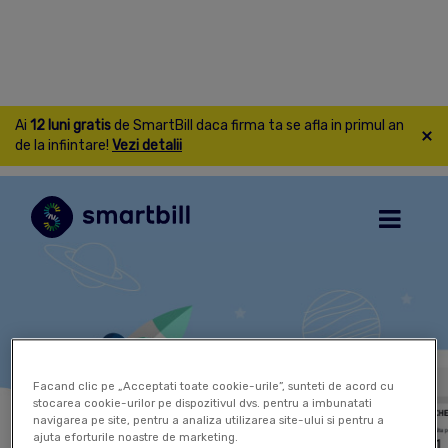
Ai
12 luni gratis
de SmartBill daca firma ta se afla in primul an
de la infiintare!
Vezi detalii
Facand clic pe „Acceptati toate cookie-urile”, sunteti de acord cu
stocarea cookie-urilor pe dispozitivul dvs. pentru a imbunatati
navigarea pe site, pentru a analiza utilizarea site-ului si pentru a
ajuta eforturile noastre de marketing.