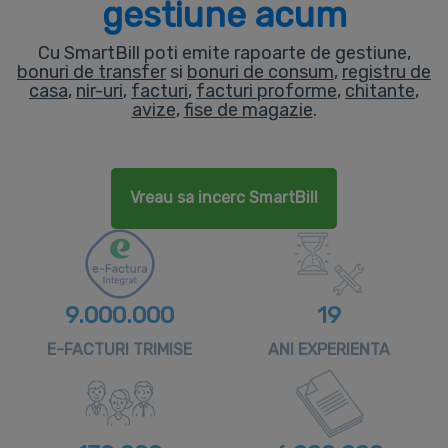
gestiune acum
Cu SmartBill poti emite rapoarte de gestiune,
bonuri de transfer
si
bonuri de consum
,
registru de
casa
,
nir-uri
,
facturi
,
facturi proforme
,
chitante
,
avize
,
fise de magazie
.
Vreau sa incerc SmartBill
9.000.000
19
E-FACTURI TRIMISE
ANI EXPERIENTA