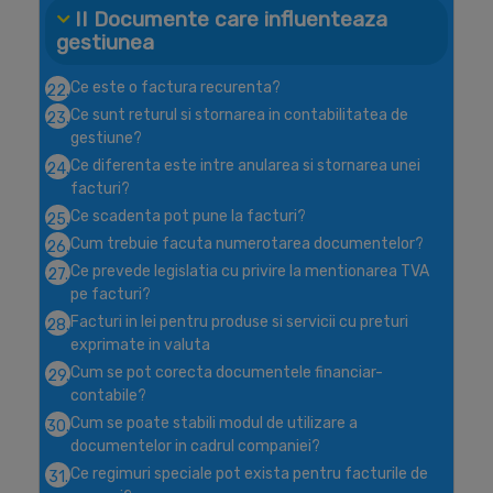
II Documente care influenteaza
gestiunea
Ce este o factura recurenta?
22.
Ce sunt returul si stornarea in contabilitatea de
23.
gestiune?
Ce diferenta este intre anularea si stornarea unei
24.
facturi?
Ce scadenta pot pune la facturi?
25.
Cum trebuie facuta numerotarea documentelor?
26.
Ce prevede legislatia cu privire la mentionarea TVA
27.
pe facturi?
Facturi in lei pentru produse si servicii cu preturi
28.
exprimate in valuta
Cum se pot corecta documentele financiar-
29.
contabile?
Cum se poate stabili modul de utilizare a
30.
documentelor in cadrul companiei?
Ce regimuri speciale pot exista pentru facturile de
31.