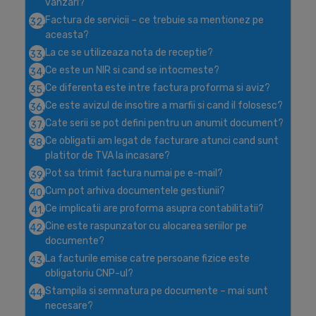
vanzari?
Factura de servicii – ce trebuie sa mentionez pe
32.
aceasta?
La ce se utilizeaza nota de receptie?
33.
Ce este un NIR si cand se intocmeste?
34.
Ce diferenta este intre factura proforma si aviz?
35.
Ce este avizul de insotire a marfii si cand il folosesc?
36.
Cate serii se pot defini pentru un anumit document?
37.
Ce obligatii am legat de facturare atunci cand sunt
38.
platitor de TVA la incasare?
Pot sa trimit factura numai pe e-mail?
39.
Cum pot arhiva documentele gestiunii?
40.
Ce implicatii are proforma asupra contabilitatii?
41.
Cine este raspunzator cu alocarea seriilor pe
42.
documente?
La facturile emise catre persoane fizice este
43.
obligatoriu CNP-ul?
Stampila si semnatura pe documente – mai sunt
44.
necesare?