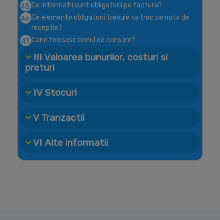
Ce informatii sunt obligatorii pe factura?
45.
Ce elemente obligatorii trebuie sa trec pe nota de
46.
receptie?
Cand folosesc bonul de consum?
47.
III Valoarea bunurilor, costuri si
preturi
IV Stocuri
V Tranzactii
VI Alte informatii