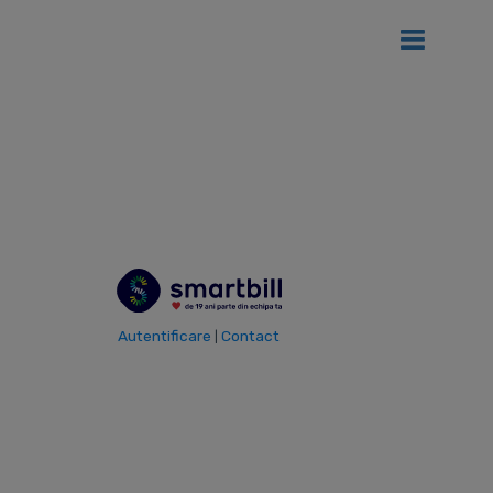
Ai
12 luni gratis
de SmartBill daca firma ta se afla in primul an
de la infiintare!
Vezi detalii
Autentificare
Contact
|