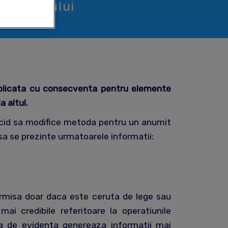
exercitiului
aplicata cu consecventa pentru elemente
a altul.
decid sa modifice metoda pentru un anumit
 sa se prezinte urmatoarele informatii:
permisa doar daca este ceruta de lege sau
ai credibile referitoare la operatiunile
da de evidenta genereaza informatii mai