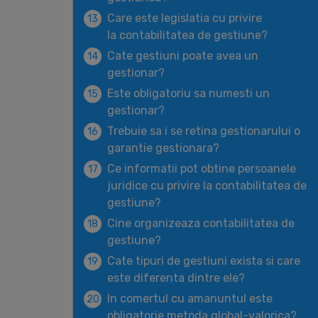
Care este legislatia cu privire
13
la contabilitatea de gestiune?
Cate gestiuni poate avea un
14
gestionar?
Este obligatoriu sa numesti un
15
gestionar?
Trebuie sa i se retina gestionarului o
16
garantie gestionara?
Ce informatii pot obtine persoanele
17
juridice cu privire la contabilitatea de
gestiune?
Cine organizeaza contabilitatea de
18
gestiune?
Cate tipuri de gestiuni exista si care
19
este diferenta dintre ele?
In comertul cu amanuntul este
20
obligatorie metoda global-valorica?