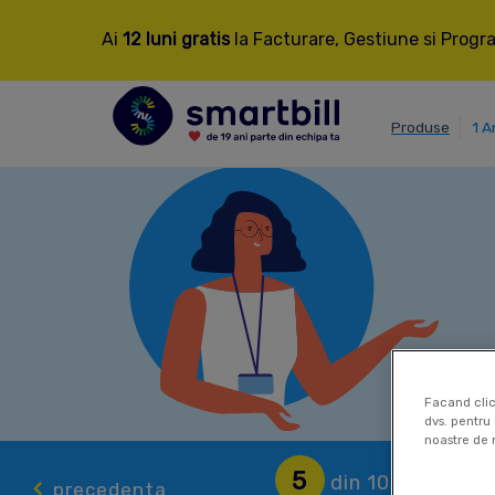
Ai
12 luni gratis
la Facturare, Gestiune si Progra
Produse
1 A
Facand clic
dvs. pentru 
noastre de 
5
din 100
precedenta