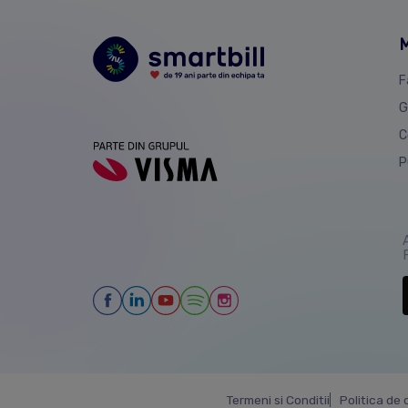
M
F
G
C
P
A
Termeni si Conditii
Politica de 