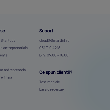
rse
Suport
4 Startups
cloud@SmartBill.ro
ie antreprenoriala
031.710.4215
ente
L- V: 09:00 - 18:00
ar antreprenorial
Ce spun clientii?
are firma
Testimoniale
Lasa o recenzie