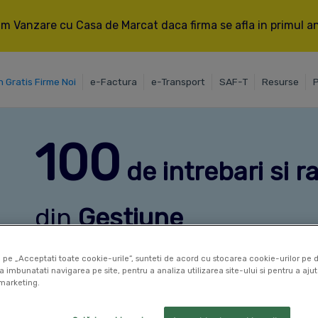
m Vanzare cu Casa de Marcat daca firma se afla in primul an 
n Gratis Firme Noi
e-Factura
e-Transport
SAF-T
Resurse
P
100
de intrebari si 
din
Gestiune
 pe „Acceptati toate cookie-urile”, sunteti de acord cu stocarea cookie-urilor pe d
a imbunatati navigarea pe site, pentru a analiza utilizarea site-ului si pentru a ajut
marketing.
Se poate schimba metoda de tine