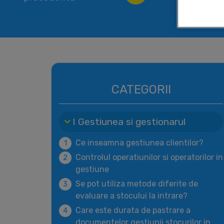
CATEGORII
I Gestiunea si gestionarul
Ce inseamna gestiunea clientilor?
1
Controlul operatiunilor si operatorilor in
2
gestiune
Se pot utiliza metode diferite de
3
evaluare a stocului la intrare?
Care este durata de pastrare a
4
documentelor gestiunii stocurilor in