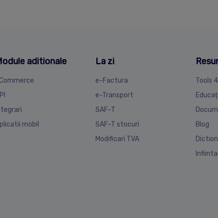
odule aditionale
La zi
Resu
Commerce
e-Factura
Tools 
PI
e-Transport
Educaț
ntegrari
SAF-T
Docum
plicatii mobil
SAF-T stocuri
Blog
Modificari TVA
Diction
Infiint