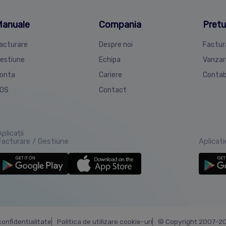
anuale
Compania
Pretu
acturare
Despre noi
Factur
estiune
Echipa
Vanzar
onta
Cariere
Contab
OS
Contact
plicații
Facturare / Gestiune
Aplicat
confidentialitate
Politica de utilizare cookie-uri
© Copyright 2007-202