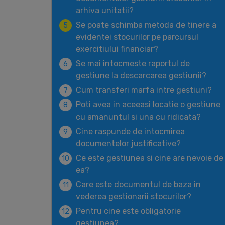
arhiva unitatii?
Se poate schimba metoda de tinere a
5
evidentei stocurilor pe parcursul
exercitiului financiar?
Se mai intocmeste raportul de
6
gestiune la descarcarea gestiunii?
Cum transferi marfa intre gestiuni?
7
Poti avea in aceeasi locatie o gestiune
8
cu amanuntul si una cu ridicata?
Cine raspunde de intocmirea
9
documentelor justificative?
Ce este gestiunea si cine are nevoie de
10
ea?
Care este documentul de baza in
11
vederea gestionarii stocurilor?
Pentru cine este obligatorie
12
gestiunea?