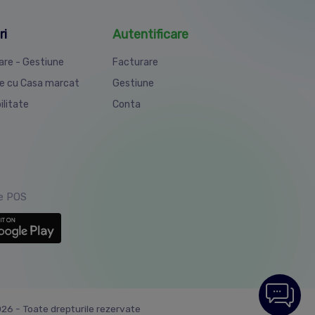
ri
Autentificare
are - Gestiune
Facturare
e cu Casa marcat
Gestiune
ilitate
Conta
ie POS
6 - Toate drepturile rezervate