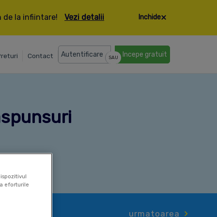
de la infiintare!
Vezi detalii
Inchide
Autentificare
Incepe gratuit
returi
Contact
SAU
raspunsuri
ispozitivul
a eforturile
re a
urmatoarea