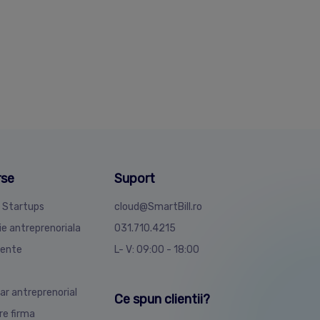
rse
Suport
4 Startups
cloud@SmartBill.ro
ie antreprenoriala
031.710.4215
ente
L- V: 09:00 - 18:00
ar antreprenorial
Ce spun clientii?
are firma