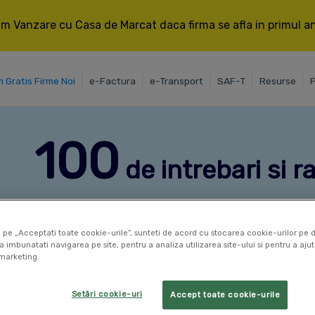
m Vanzare cu Casa de Marcat daca firma se afla in primul an 
n Gratis Firme Noi
e-Factura
e-Transport
SAF-T
Resurse
P
100
de intrebari si 
din
Gestiune
 pe „Acceptati toate cookie-urile”, sunteti de acord cu stocarea cookie-urilor pe d
a imbunatati navigarea pe site, pentru a analiza utilizarea site-ului si pentru a ajut
marketing.
Setări cookie-uri
Accept toate cookie-urile
Cum calculez adaosul comercial?