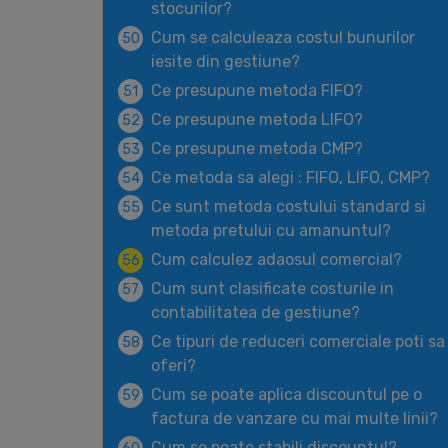
stocurilor?
Cum se calculeaza costul bunurilor
50
iesite din gestiune?
Ce presupune metoda FIFO?
51
Ce presupune metoda LIFO?
52
Ce presupune metoda CMP?
53
Ce metoda sa alegi : FIFO, LIFO, CMP?
54
Ce sunt metoda costului standard si
55
metoda pretului cu amanuntul?
Cum calculez adaosul comercial?
56
Cum sunt clasificate costurile in
57
contabilitatea de gestiune?
Ce tipuri de reduceri comerciale poti sa
58
oferi?
Cum se poate aplica discountul pe o
59
factura de vanzare cu mai multe linii?
Cum se poate stabili discountul?