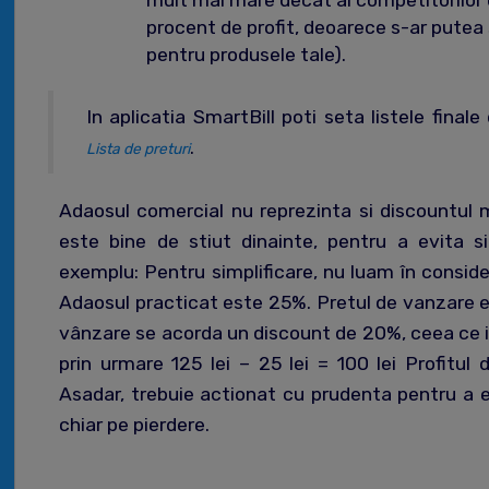
mult mai mare decat al competitorilor 
procent de profit, deoarece s-ar putea
pentru produsele tale).
In aplicatia SmartBill poti seta listele final
.
Lista de preturi
Adaosul comercial nu reprezinta si discountul 
este bine de stiut dinainte, pentru a evita si
exemplu: Pentru simplificare, nu luam în consider
Adaosul practicat este 25%. Pretul de vanzare e
vânzare se acorda un discount de 20%, ceea ce i
prin urmare 125 lei – 25 lei = 100 lei Profitul 
Asadar, trebuie actionat cu prudenta pentru a ev
chiar pe pierdere.