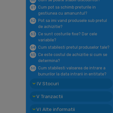
60
Cum pot sa schimb preturile in
61
gestiunea cu amanuntul?
Pot sa imi vand produsele sub pretul
62
de achizitie?
Ce sunt costurile fixe? Dar cele
63
variabile?
Cum stabilesti pretul produselor tale?
64
Ce este costul de achizitie si cum se
65
determina?
Cum stabilesti valoarea de intrare a
66
bunurilor la data intrarii in entitate?
IV Stocuri
V Tranzactii
VI Alte informatii