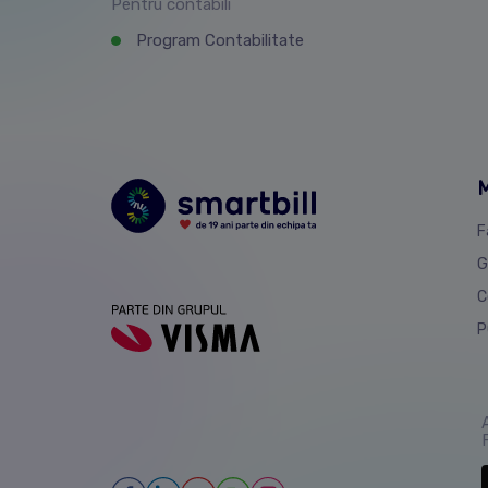
Pentru contabili
Program Contabilitate
M
F
G
C
P
A