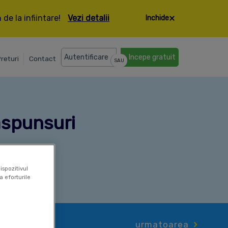
de la infiintare!
Vezi detalii
Inchide
Autentificare
Incepe gratuit
returi
Contact
SAU
raspunsuri
ispozitivul
a eforturile
urmatoarea