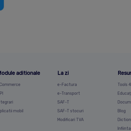
odule aditionale
La zi
Resu
Commerce
e-Factura
Tools 
PI
e-Transport
Educaț
ntegrari
SAF-T
Docum
plicatii mobil
SAF-T stocuri
Blog
Modificari TVA
Diction
Infiint