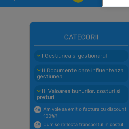
CATEGORII
I Gestiunea si gestionarul
II Documente care influenteaza
gestiunea
III Valoarea bunurilor, costuri si
preturi
Am voie sa emit o factura cu discount
48
100%?
Cum se reflecta transportul in costul
49