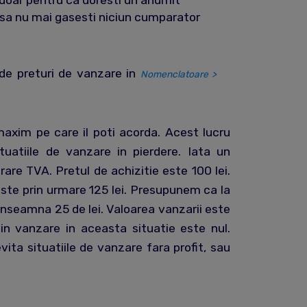
doar pentru ca doresti un anumit
 sa nu mai gasesti niciun cumparator
e de preturi de vanzare in
Nomenclatoare >
maxim pe care il poti acorda. Acest lucru
tuatiile de vanzare in pierdere. Iata un
are TVA. Pretul de achizitie este 100 lei.
ste prin urmare 125 lei. Presupunem ca la
nseamna 25 de lei. Valoarea vanzarii este
din vanzare in aceasta situatie este nul.
ita situatiile de vanzare fara profit, sau