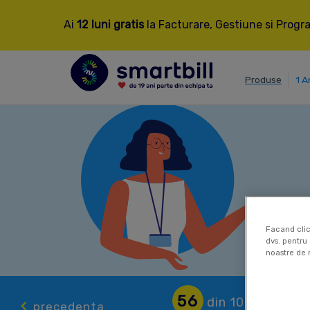
Ai
12 luni gratis
la Facturare, Gestiune si Progra
Produse
1 A
Facand clic
dvs. pentru 
noastre de 
56
din 100
precedenta