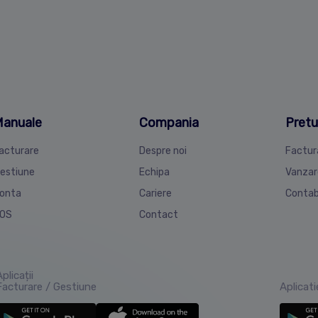
anuale
Compania
Pretu
acturare
Despre noi
Factur
estiune
Echipa
Vanzar
onta
Cariere
Contab
OS
Contact
plicații
Facturare / Gestiune
Aplicat