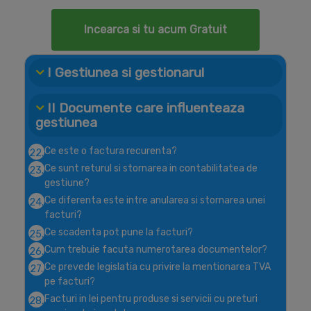
Incearca si tu acum Gratuit
I Gestiunea si gestionarul
II Documente care influenteaza
gestiunea
Ce este o factura recurenta?
22.
Ce sunt returul si stornarea in contabilitatea de
23.
gestiune?
Ce diferenta este intre anularea si stornarea unei
24.
facturi?
Ce scadenta pot pune la facturi?
25.
Cum trebuie facuta numerotarea documentelor?
26.
Ce prevede legislatia cu privire la mentionarea TVA
27.
pe facturi?
Facturi in lei pentru produse si servicii cu preturi
28.