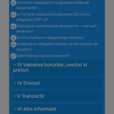
Cine este raspunzator cu alocarea seriilor pe
42.
documente?
La facturile emise catre persoane fizice este
43.
obligatoriu CNP-ul?
Stampila si semnatura pe documente – mai sunt
44.
necesare?
Ce informatii sunt obligatorii pe factura?
45.
Ce elemente obligatorii trebuie sa trec pe nota de
46.
receptie?
Cand folosesc bonul de consum?
47.
III Valoarea bunurilor, costuri si
preturi
IV Stocuri
V Tranzactii
VI Alte informatii