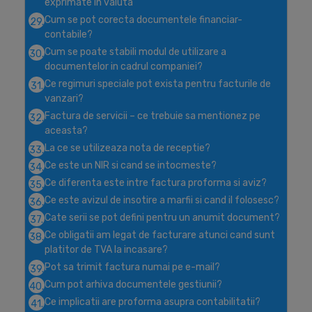
exprimate in valuta
Cum se pot corecta documentele financiar-
29.
contabile?
Cum se poate stabili modul de utilizare a
30.
documentelor in cadrul companiei?
Ce regimuri speciale pot exista pentru facturile de
31.
vanzari?
Factura de servicii – ce trebuie sa mentionez pe
32.
aceasta?
La ce se utilizeaza nota de receptie?
33.
Ce este un NIR si cand se intocmeste?
34.
Ce diferenta este intre factura proforma si aviz?
35.
Ce este avizul de insotire a marfii si cand il folosesc?
36.
Cate serii se pot defini pentru un anumit document?
37.
Ce obligatii am legat de facturare atunci cand sunt
38.
platitor de TVA la incasare?
Pot sa trimit factura numai pe e-mail?
39.
Cum pot arhiva documentele gestiunii?
40.
Ce implicatii are proforma asupra contabilitatii?
41.