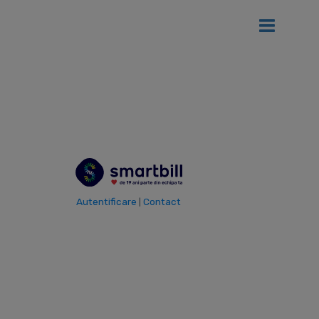
Ai
12 luni gratis
de SmartBill daca firma ta se afla in primul an
de la infiintare!
Vezi detalii
Autentificare
Contact
|