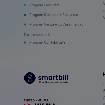
A
Program Facturare
I
Program Gestiune + Facturare
A
Program Vanzare cu Casa marcat
Pentru contabili
Program Contabilitate
M
F
G
C
P