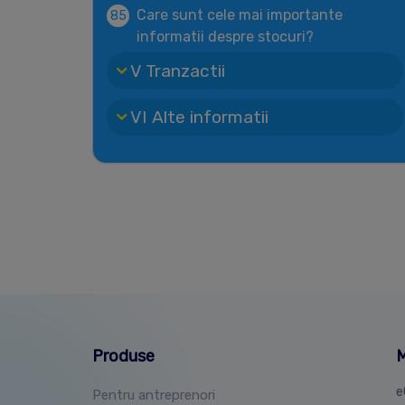
Care sunt cele mai importante
85
informatii despre stocuri?
V Tranzactii
VI Alte informatii
Produse
M
e
Pentru antreprenori