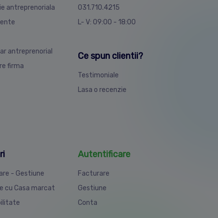
ie antreprenoriala
031.710.4215
ente
L- V: 09:00 - 18:00
ar antreprenorial
Ce spun clientii?
are firma
Testimoniale
Lasa o recenzie
ri
Autentificare
are - Gestiune
Facturare
e cu Casa marcat
Gestiune
ilitate
Conta