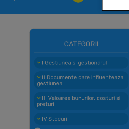
CATEGORII
I Gestiunea si gestionarul
II Documente care influenteaza
gestiunea
III Valoarea bunurilor, costuri si
preturi
IV Stocuri