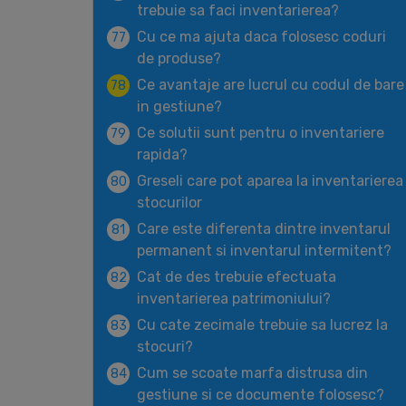
trebuie sa faci inventarierea?
Cu ce ma ajuta daca folosesc coduri
77
de produse?
Ce avantaje are lucrul cu codul de bare
78
in gestiune?
Ce solutii sunt pentru o inventariere
79
rapida?
Greseli care pot aparea la inventarierea
80
stocurilor
Care este diferenta dintre inventarul
81
permanent si inventarul intermitent?
Cat de des trebuie efectuata
82
inventarierea patrimoniului?
Cu cate zecimale trebuie sa lucrez la
83
stocuri?
Cum se scoate marfa distrusa din
84
gestiune si ce documente folosesc?