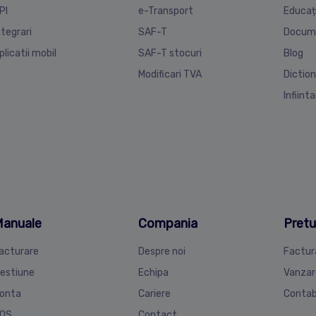
PI
e-Transport
Educaț
ntegrari
SAF-T
Docum
plicatii mobil
SAF-T stocuri
Blog
Modificari TVA
Diction
Infiint
anuale
Compania
Pretu
acturare
Despre noi
Factur
estiune
Echipa
Vanzar
onta
Cariere
Contab
OS
Contact