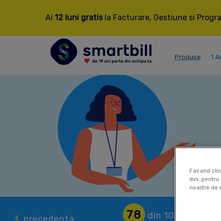
Ai
12 luni gratis
la Facturare, Gestiune si Progra
Produse
1 A
Facand clic
dvs. pentru 
noastre de 
78
din 100
precedenta