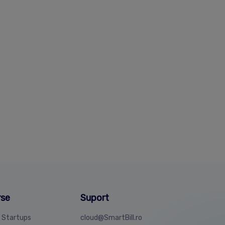
rse
Suport
4 Startups
cloud@SmartBill.ro